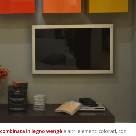
combinata in legno wengè
e altri elementi colorati, con