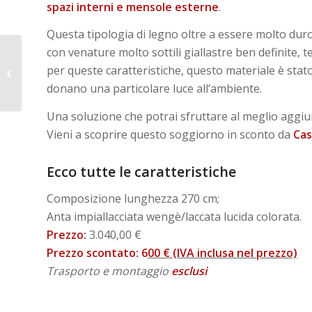
spazi interni e mensole esterne
.
Questa tipologia di legno oltre a essere molto du
con venature molto sottili giallastre ben definite, 
I complementi d’arredo
per queste caratteristiche, questo materiale è stat
Target Point
donano una particolare luce all’ambiente.
Una soluzione che potrai sfruttare al meglio aggiu
Vieni a scoprire questo soggiorno in sconto da
Cas
Ecco tutte le caratteristiche
Composizione lunghezza 270 cm;
Anta impiallacciata wengè/laccata lucida colorata.
Prezzo:
3.040,00 €
Prezzo scontato:
6
00 € (IVA inclusa nel prezzo)
Trasporto e montaggio
esclusi